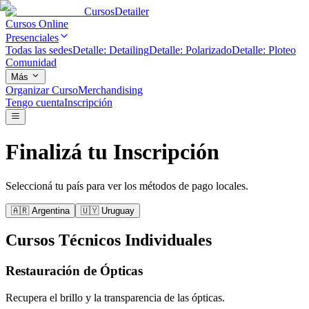
Cursos
Detailer
Cursos Online
Presenciales
Todas las sedes
Detalle: Detailing
Detalle: Polarizado
Detalle: Ploteo
Comunidad
Más
Organizar Curso
Merchandising
Tengo cuenta
Inscripción
Finalizá tu Inscripción
Seleccioná tu país para ver los métodos de pago locales.
🇦🇷
Argentina
🇺🇾
Uruguay
Cursos Técnicos Individuales
Restauración de Ópticas
Recupera el brillo y la transparencia de las ópticas.